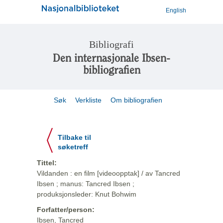
English
Bibliografi
Den internasjonale Ibsen-
bibliografien
Søk
Verkliste
Om bibliografien
Tilbake til
søketreff
Tittel:
Vildanden : en film [videoopptak] / av Tancred
Ibsen ; manus: Tancred Ibsen ;
produksjonsleder: Knut Bohwim
Forfatter/person:
Ibsen, Tancred