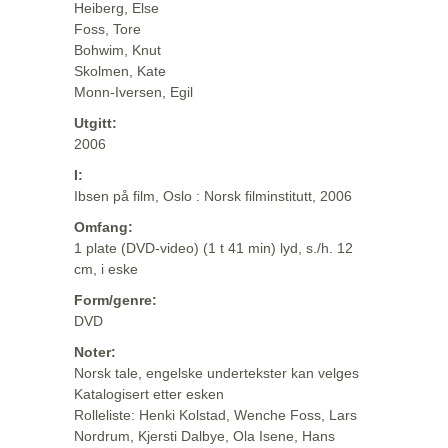
Heiberg, Else
Foss, Tore
Bohwim, Knut
Skolmen, Kate
Monn-Iversen, Egil
Utgitt:
2006
I:
Ibsen på film, Oslo : Norsk filminstitutt, 2006
Omfang:
1 plate (DVD-video) (1 t 41 min) lyd, s./h. 12
cm, i eske
Form/genre:
DVD
Noter:
Norsk tale, engelske undertekster kan velges
Katalogisert etter esken
Rolleliste: Henki Kolstad, Wenche Foss, Lars
Nordrum, Kjersti Dalbye, Ola Isene, Hans