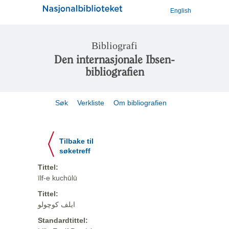
English
Bibliografi
Den internasjonale Ibsen-
bibliografien
Søk
Verkliste
Om bibliografien
Tilbake til
søketreff
Tittel:
īlf-e kuchūlū
Tittel:
ایلف کوچولو
Standardtittel: