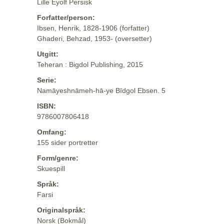
Lille Eyolf Persisk
Forfatter/person:
Ibsen, Henrik, 1828-1906 (forfatter)
Ghaderi, Behzad, 1953- (oversetter)
Utgitt:
Teheran : Bigdol Publishing, 2015
Serie:
Namāyeshnāmeh-hā-ye Bīdgol Ebsen. 5
ISBN:
9786007806418
Omfang:
155 sider portretter
Form/genre:
Skuespill
Språk:
Farsi
Originalspråk:
Norsk (Bokmål)