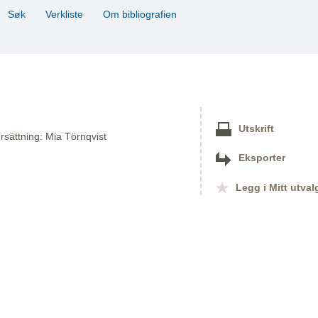
Søk
Verkliste
Om bibliografien
Utskrift
översättning: Mia Törnqvist
Eksporter
Legg i Mitt utval