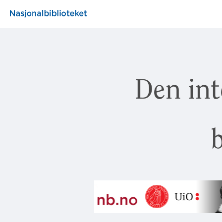
Den int
b