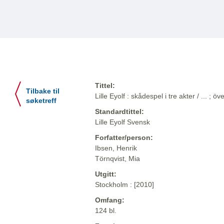
Tittel:
Tilbake til
Lille Eyolf : skådespel i tre akter / ... ; 
søketreff
Standardtittel:
Lille Eyolf Svensk
Forfatter/person:
Ibsen, Henrik
Törnqvist, Mia
Utgitt:
Stockholm : [2010]
Omfang:
124 bl.