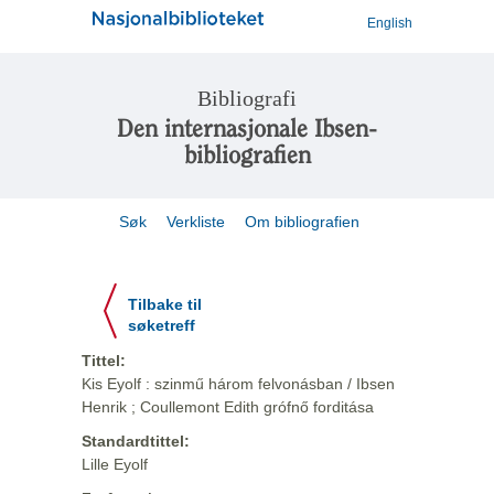
English
Bibliografi
Den internasjonale Ibsen-
bibliografien
Søk
Verkliste
Om bibliografien
Tilbake til
søketreff
Tittel:
Kis Eyolf : szinmű három felvonásban / Ibsen
Henrik ; Coullemont Edith grófnő forditása
Standardtittel:
Lille Eyolf