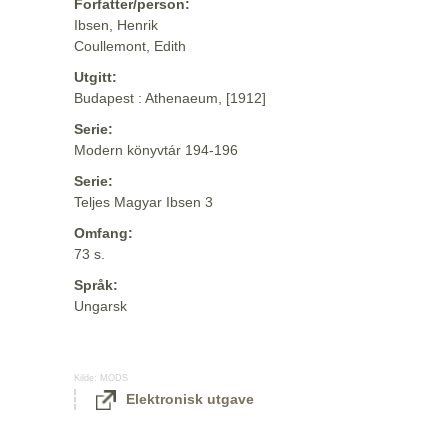
Forfatter/person:
Ibsen, Henrik
Coullemont, Edith
Utgitt:
Budapest : Athenaeum, [1912]
Serie:
Modern könyvtár 194-196
Serie:
Teljes Magyar Ibsen 3
Omfang:
73 s.
Språk:
Ungarsk
Kilde:
MODS
Elektronisk utgave