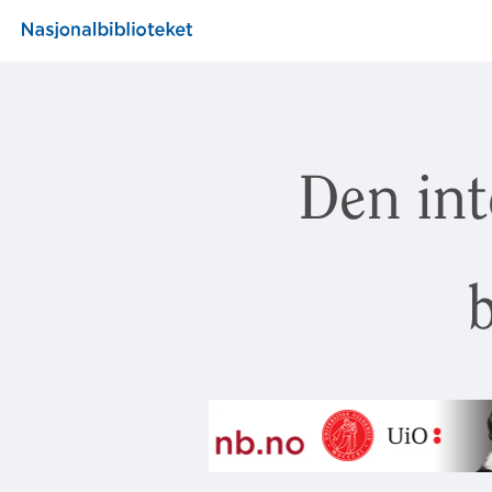
Den int
b