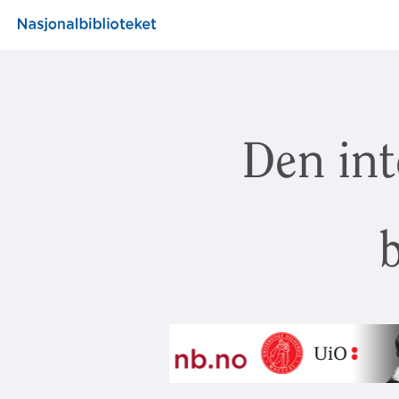
Den int
b