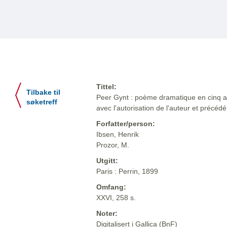
Tittel:
Tilbake til
Peer Gynt : poème dramatique en cinq act
søketreff
avec l'autorisation de l'auteur et précéd
Forfatter/person:
Ibsen, Henrik
Prozor, M.
Utgitt:
Paris : Perrin, 1899
Omfang:
XXVI, 258 s.
Noter:
Digitalisert i Gallica (BnF)