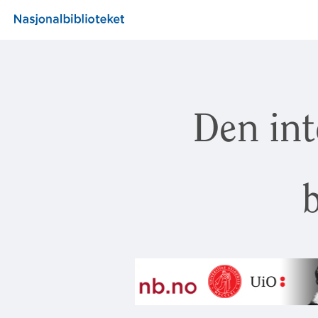
Den int
b