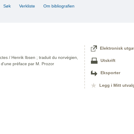
Søk
Verkliste
Om bibliografien
Elektronisk utga
es / Henrik Ibsen ; traduit du norvégien,
Utskrift
é d'une préface par M. Prozor
Eksporter
Legg i Mitt utval