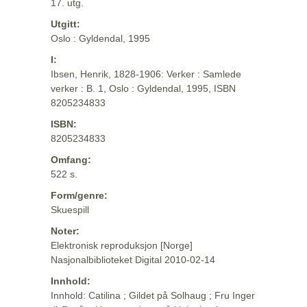
17. utg.
Utgitt:
Oslo : Gyldendal, 1995
I:
Ibsen, Henrik, 1828-1906: Verker : Samlede
verker : B. 1, Oslo : Gyldendal, 1995, ISBN
8205234833
ISBN:
8205234833
Omfang:
522 s.
Form/genre:
Skuespill
Noter:
Elektronisk reproduksjon [Norge]
Nasjonalbiblioteket Digital 2010-02-14
Innhold:
Innhold: Catilina ; Gildet på Solhaug ; Fru Inger