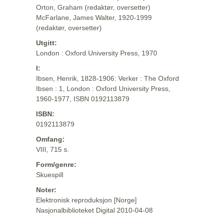
Orton, Graham (redaktør, oversetter)
McFarlane, James Walter, 1920-1999
(redaktør, oversetter)
Utgitt:
London : Oxford University Press, 1970
I:
Ibsen, Henrik, 1828-1906: Verker : The Oxford
Ibsen : 1, London : Oxford University Press,
1960-1977, ISBN 0192113879
ISBN:
0192113879
Omfang:
VIII, 715 s.
Form/genre:
Skuespill
Noter:
Elektronisk reproduksjon [Norge]
Nasjonalbiblioteket Digital 2010-04-08