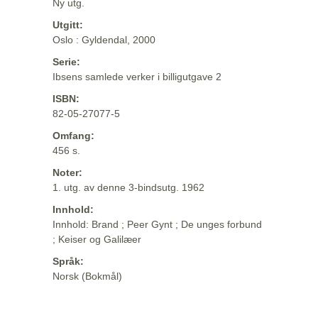
Ny utg.
Utgitt:
Oslo : Gyldendal, 2000
Serie:
Ibsens samlede verker i billigutgave 2
ISBN:
82-05-27077-5
Omfang:
456 s.
Noter:
1. utg. av denne 3-bindsutg. 1962
Innhold:
Innhold: Brand ; Peer Gynt ; De unges forbund
; Keiser og Galilæer
Språk:
Norsk (Bokmål)