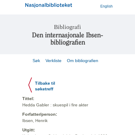
English
Bibliografi
Den internasjonale Ibsen-
bibliografien
Søk
Verkliste
Om bibliografien
Tilbake til
søketreff
Tittel:
Hedda Gabler : skuespil i fire akter
Forfatter/person:
Ibsen, Henrik
Utgitt: