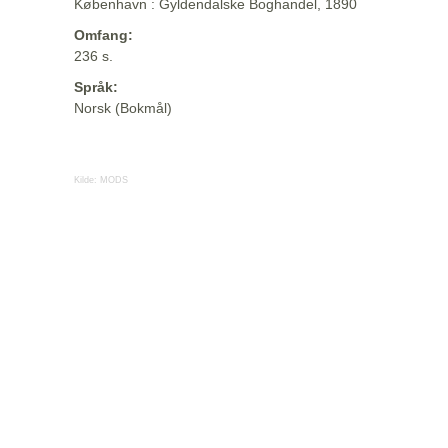
København : Gyldendalske Boghandel, 1890
Omfang:
236 s.
Språk:
Norsk (Bokmål)
Kilde:
MODS