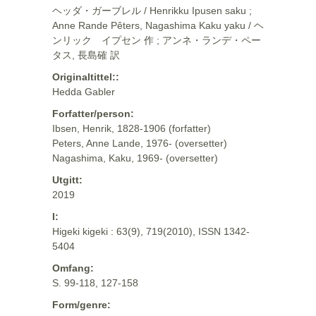
ヘッダ・ガーブレル / Henrikku Ipusen saku ;
Anne Rande Pêters, Nagashima Kaku yaku / ヘ
ンリック イプセン 作 ; アンネ・ランデ・ペー
タス, 長島確 訳
Originaltittel::
Hedda Gabler
Forfatter/person:
Ibsen, Henrik, 1828-1906 (forfatter)
Peters, Anne Lande, 1976- (oversetter)
Nagashima, Kaku, 1969- (oversetter)
Utgitt:
2019
I:
Higeki kigeki : 63(9), 719(2010), ISSN 1342-
5404
Omfang:
S. 99-118, 127-158
Form/genre: