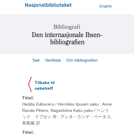
English
Bibliografi
Den internasjonale Ibsen-
bibliografien
Søk
Verkliste
Om bibliografien
Tilbake til
søketreff
Tittel:
Hedda Gâbureru / Henrikku Ipusen saku ; Anne
Rande Pêters, Nagashima Kaku yaku / ヘンリ
ック イプセン 作 ; アンネ・ランデ・ペータス,
長島確 訳
Tittel: