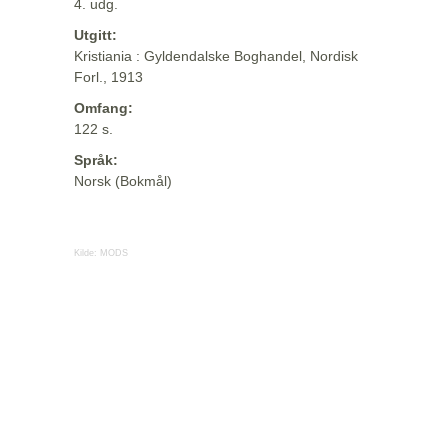
4. udg.
Utgitt:
Kristiania : Gyldendalske Boghandel, Nordisk
Forl., 1913
Omfang:
122 s.
Språk:
Norsk (Bokmål)
Kilde:
MODS