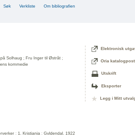
Søk
Verkliste
Om bibliografien
Elektronisk utga
på Solhaug ; Fru Inger til Østråt ;
Oria katalogpost
dens kommedie
Utskrift
Eksporter
Legg i Mitt utval
verker : 1, Kristiania : Gyldendal, 1922