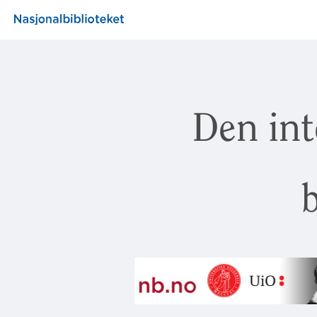
Den int
b