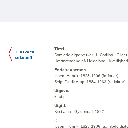
Tittel:
Tilbake til
Samlede digterverker. 1. Catilina ; Gildet 
søketreff
Hærmændene på Helgeland ; Kjærlighe
Forfatter/person:
Ibsen, Henrik, 1828-1906 (forfatter)
Seip, Didrik Arup, 1884-1963 (redaktør)
Utgave:
5. utg.
Utgitt:
Kristiania : Gyldendal, 1922
I:
Ibsen, Henrik, 1828-1906: Samlede digter