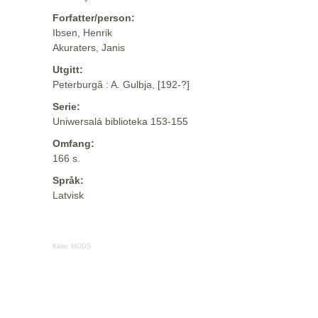
Forfatter/person:
Ibsen, Henrik
Akuraters, Janis
Utgitt:
Peterburgâ : A. Gulbja, [192-?]
Serie:
Uniwersalá biblioteka 153-155
Omfang:
166 s.
Språk:
Latvisk
Kilde:
MODS