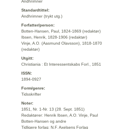
Andhrimner
Standardtittel:
Andhrimner (trykt utg.)
Forfatter/person:
Botten-Hansen, Paul, 1824-1869 (redaktør)
Ibsen, Henrik, 1828-1906 (redaktør)
Vinje, A.O. (Aasmund Olavsson), 1818-1870
(redaktør)
Utgitt:
Christiania : Et Interessentskabs Forl., 1851
ISSN:
1894-0927
Form/genre:
Tidsskrifter
Noter:
1851, Nr. 1-Nr. 13 (28. Sept. 1851)
Redaktører: Henrik Ibsen, A.O. Vinje, Paul
Botten-Hansen og andre
Tidligere forlag: N.F. Axelsens Forlag