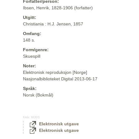
Forfatter/person:
Ibsen, Henrik, 1828-1906 (forfatter)
Utgitt:
Christiania : H.J. Jensen, 1857
Omfang:
148 s.
Form/genre:
Skuespill
Noter:
Elektronisk reproduksjon [Norge]
Nasjonalbiblioteket Digital 2013-06-17
Språk:
Norsk (Bokmål)
Kilde:
MODS
Elektronisk utgave
Elektronisk utgave