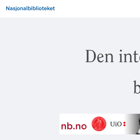
Den int
b