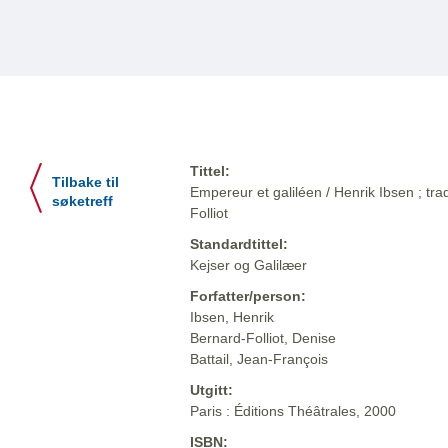
Tittel:
Tilbake til
Empereur et galiléen / Henrik Ibsen ; tr
søketreff
Folliot
Standardtittel:
Kejser og Galilæer
Forfatter/person:
Ibsen, Henrik
Bernard-Folliot, Denise
Battail, Jean-François
Utgitt:
Paris : Éditions Théâtrales, 2000
ISBN: