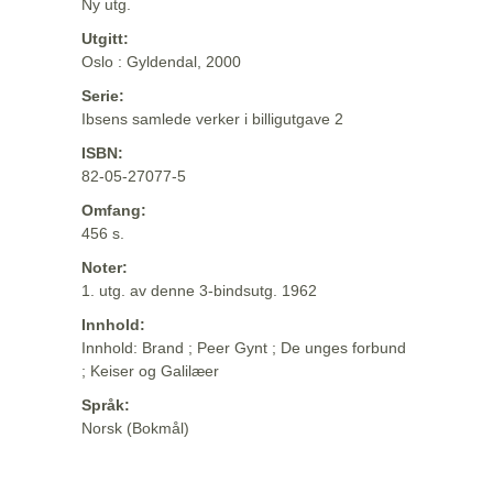
Ny utg.
Utgitt:
Oslo : Gyldendal, 2000
Serie:
Ibsens samlede verker i billigutgave 2
ISBN:
82-05-27077-5
Omfang:
456 s.
Noter:
1. utg. av denne 3-bindsutg. 1962
Innhold:
Innhold: Brand ; Peer Gynt ; De unges forbund
; Keiser og Galilæer
Språk:
Norsk (Bokmål)