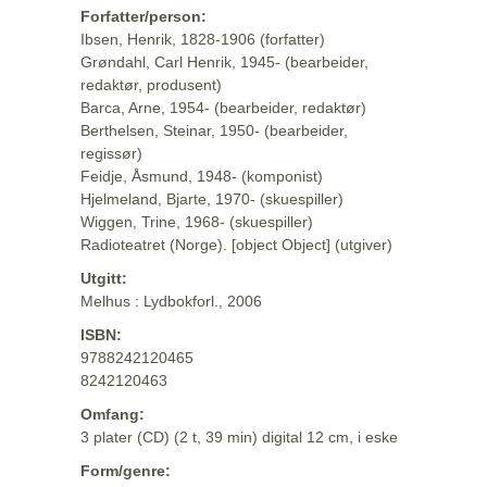
Forfatter/person:
Ibsen, Henrik, 1828-1906 (forfatter)
Grøndahl, Carl Henrik, 1945- (bearbeider,
redaktør, produsent)
Barca, Arne, 1954- (bearbeider, redaktør)
Berthelsen, Steinar, 1950- (bearbeider,
regissør)
Feidje, Åsmund, 1948- (komponist)
Hjelmeland, Bjarte, 1970- (skuespiller)
Wiggen, Trine, 1968- (skuespiller)
Radioteatret (Norge). [object Object] (utgiver)
Utgitt:
Melhus : Lydbokforl., 2006
ISBN:
9788242120465
8242120463
Omfang:
3 plater (CD) (2 t, 39 min) digital 12 cm, i eske
Form/genre: