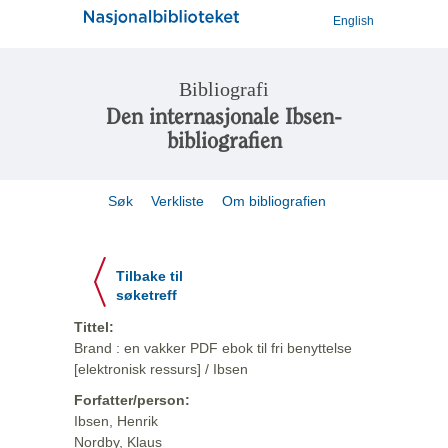
English
Bibliografi
Den internasjonale Ibsen-
bibliografien
Søk
Verkliste
Om bibliografien
Tilbake til
søketreff
Tittel:
Brand : en vakker PDF ebok til fri benyttelse
[elektronisk ressurs] / Ibsen
Forfatter/person:
Ibsen, Henrik
Nordby, Klaus