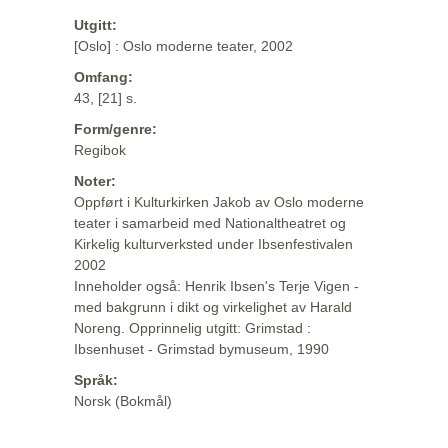
Utgitt:
[Oslo] : Oslo moderne teater, 2002
Omfang:
43, [21] s.
Form/genre:
Regibok
Noter:
Oppført i Kulturkirken Jakob av Oslo moderne
teater i samarbeid med Nationaltheatret og
Kirkelig kulturverksted under Ibsenfestivalen
2002
Inneholder også: Henrik Ibsen's Terje Vigen -
med bakgrunn i dikt og virkelighet av Harald
Noreng. Opprinnelig utgitt: Grimstad :
Ibsenhuset - Grimstad bymuseum, 1990
Språk:
Norsk (Bokmål)