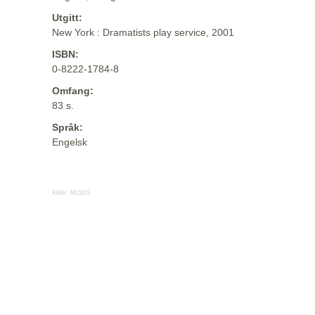
Utgitt:
New York : Dramatists play service, 2001
ISBN:
0-8222-1784-8
Omfang:
83 s.
Språk:
Engelsk
Kilde:
MODS