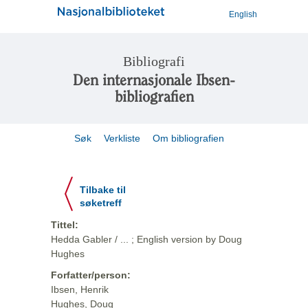
English
Bibliografi
Den internasjonale Ibsen-
bibliografien
Søk
Verkliste
Om bibliografien
Tilbake til
søketreff
Tittel:
Hedda Gabler / ... ; English version by Doug
Hughes
Forfatter/person:
Ibsen, Henrik
Hughes, Doug