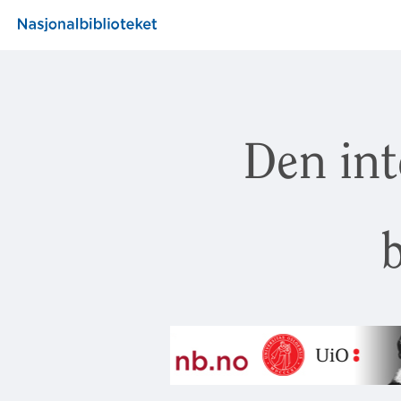
Den int
b