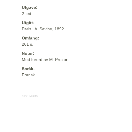
Utgave:
2. ed.
Utgitt:
Paris : A. Savine, 1892
Omfang:
261 s.
Noter:
Med forord av M. Prozor
Språk:
Fransk
Kilde:
MODS