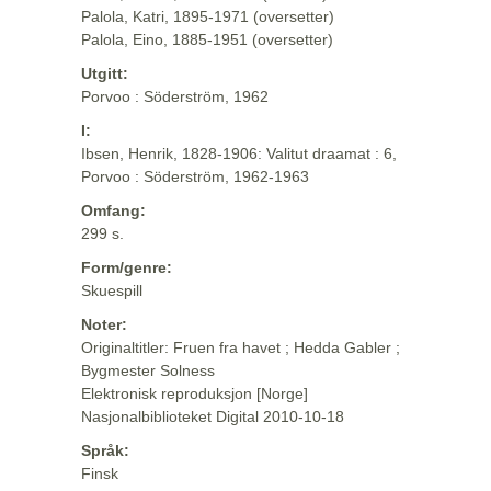
Palola, Katri, 1895-1971 (oversetter)
Palola, Eino, 1885-1951 (oversetter)
Utgitt:
Porvoo : Söderström, 1962
I:
Ibsen, Henrik, 1828-1906: Valitut draamat : 6,
Porvoo : Söderström, 1962-1963
Omfang:
299 s.
Form/genre:
Skuespill
Noter:
Originaltitler: Fruen fra havet ; Hedda Gabler ;
Bygmester Solness
Elektronisk reproduksjon [Norge]
Nasjonalbiblioteket Digital 2010-10-18
Språk:
Finsk