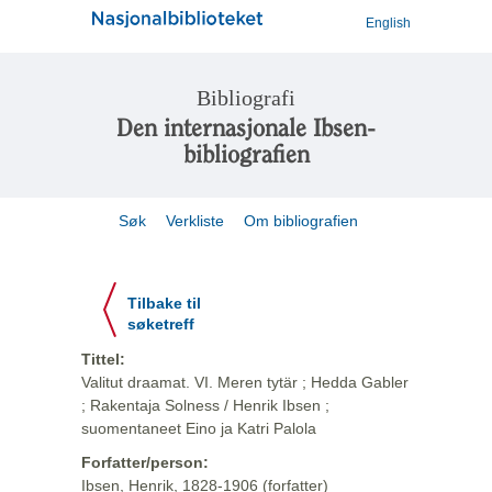
English
Bibliografi
Den internasjonale Ibsen-
bibliografien
Søk
Verkliste
Om bibliografien
Tilbake til
søketreff
Tittel:
Valitut draamat. VI. Meren tytär ; Hedda Gabler
; Rakentaja Solness / Henrik Ibsen ;
suomentaneet Eino ja Katri Palola
Forfatter/person:
Ibsen, Henrik, 1828-1906 (forfatter)