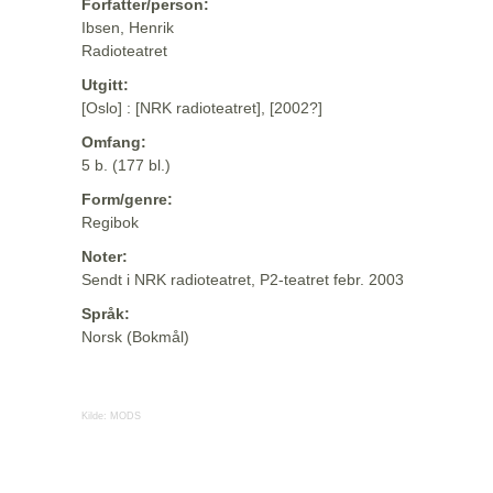
Forfatter/person:
Ibsen, Henrik
Radioteatret
Utgitt:
[Oslo] : [NRK radioteatret], [2002?]
Omfang:
5 b. (177 bl.)
Form/genre:
Regibok
Noter:
Sendt i NRK radioteatret, P2-teatret febr. 2003
Språk:
Norsk (Bokmål)
Kilde:
MODS