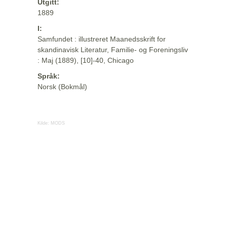
Utgitt:
1889
I:
Samfundet : illustreret Maanedsskrift for
skandinavisk Literatur, Familie- og Foreningsliv
: Maj (1889), [10]-40, Chicago
Språk:
Norsk (Bokmål)
Kilde:
MODS