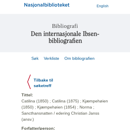
English
Bibliografi
Den internasjonale Ibsen-
bibliografien
Søk
Verkliste
Om bibliografien
Tilbake til
søketreff
Tittel:
Catilina (1850) ; Catilina (1875) ; Kjæmpehøien
(1850) ; Kjæmpehøien (1854) ; Norma ;
Sancthansnatten / edering Christian Janss
(ansv.)
Forfatter/person: