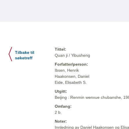
Tittel:
Tilbake til
Quan ji / Yibusheng
søketreff
Forfatter/person:
Ibsen, Henrik
Haakonsen, Daniel
Eide, Elisabeth S.
Utgitt:
Beijing : Renmin wenxue chubanshe, 1
Omfang:
2 b.
Noter:
Innledning av Daniel Haakonsen og Elis