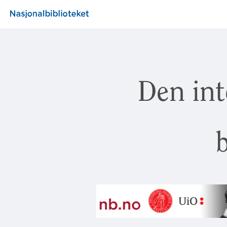
Den int
b