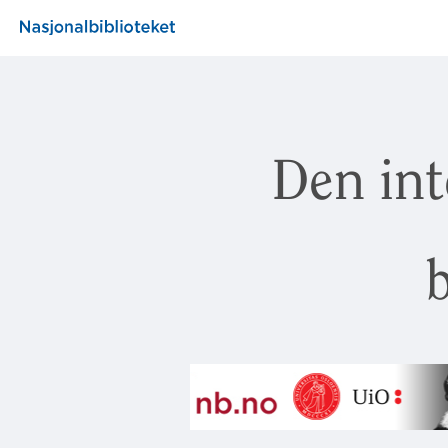
Den int
b