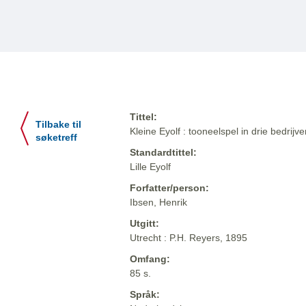
Tittel:
Tilbake til
Kleine Eyolf : tooneelspel in drie bedrijve
søketreff
Standardtittel:
Lille Eyolf
Forfatter/person:
Ibsen, Henrik
Utgitt:
Utrecht : P.H. Reyers, 1895
Omfang:
85 s.
Språk: