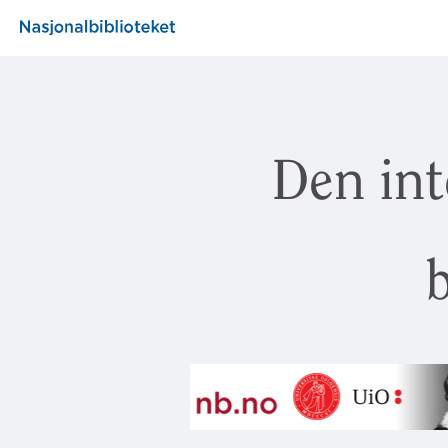
Den int
b