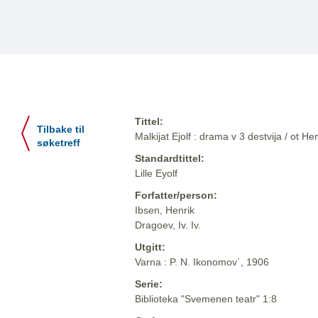
Tittel:
Tilbake til
Malkijat Ejolf : drama v 3 destvija / ot He
søketreff
Standardtittel:
Lille Eyolf
Forfatter/person:
Ibsen, Henrik
Dragoev, Iv. Iv.
Utgitt:
Varna : P. N. Ikonomov´, 1906
Serie:
Biblioteka "Svemenen teatr" 1:8