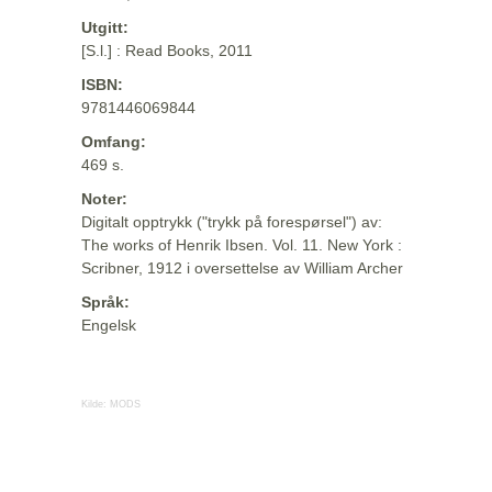
Utgitt:
[S.l.] : Read Books, 2011
ISBN:
9781446069844
Omfang:
469 s.
Noter:
Digitalt opptrykk ("trykk på forespørsel") av:
The works of Henrik Ibsen. Vol. 11. New York :
Scribner, 1912 i oversettelse av William Archer
Språk:
Engelsk
Kilde:
MODS