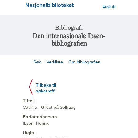
English
Bibliografi
Den internasjonale Ibsen-
bibliografien
Søk
Verkliste
Om bibliografien
Tilbake til
søketreff
Tittel:
Catilina ; Gildet på Solhaug
Forfatter/person:
Ibsen, Henrik
Utgitt: