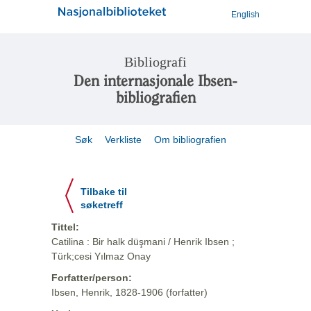
English
Bibliografi
Den internasjonale Ibsen-
bibliografien
Søk
Verkliste
Om bibliografien
Tilbake til
søketreff
Tittel:
Catilina : Bir halk düşmani / Henrik Ibsen ;
Türk;cesi Yılmaz Onay
Forfatter/person:
Ibsen, Henrik, 1828-1906 (forfatter)