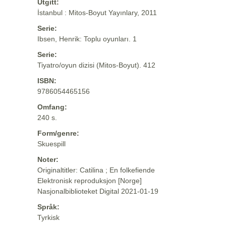
Utgitt:
İstanbul : Mitos-Boyut Yayınlary, 2011
Serie:
Ibsen, Henrik: Toplu oyunları. 1
Serie:
Tiyatro/oyun dizisi (Mitos-Boyut). 412
ISBN:
9786054465156
Omfang:
240 s.
Form/genre:
Skuespill
Noter:
Originaltitler: Catilina ; En folkefiende
Elektronisk reproduksjon [Norge]
Nasjonalbiblioteket Digital 2021-01-19
Språk:
Tyrkisk