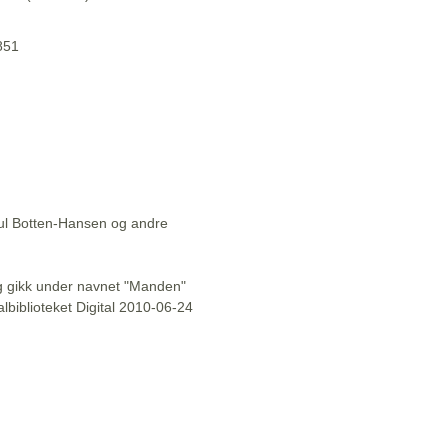
1851
aul Botten-Hansen og andre
l og gikk under navnet "Manden"
lbiblioteket Digital 2010-06-24