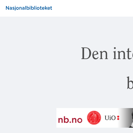
Den int
b