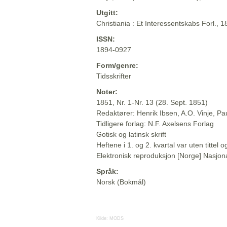
Utgitt:
Christiania : Et Interessentskabs Forl., 
ISSN:
1894-0927
Form/genre:
Tidsskrifter
Noter:
1851, Nr. 1-Nr. 13 (28. Sept. 1851)
Redaktører: Henrik Ibsen, A.O. Vinje, P
Tidligere forlag: N.F. Axelsens Forlag
Gotisk og latinsk skrift
Heftene i 1. og 2. kvartal var uten titte
Elektronisk reproduksjon [Norge] Nasjona
Språk:
Norsk (Bokmål)
Kilde:
MODS