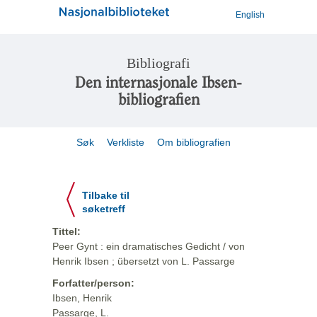
English
Bibliografi
Den internasjonale Ibsen-
bibliografien
Søk
Verkliste
Om bibliografien
Tilbake til
søketreff
Tittel:
Peer Gynt : ein dramatisches Gedicht / von
Henrik Ibsen ; übersetzt von L. Passarge
Forfatter/person:
Ibsen, Henrik
Passarge, L.