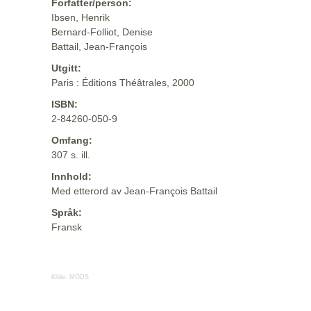
Forfatter/person:
Ibsen, Henrik
Bernard-Folliot, Denise
Battail, Jean-François
Utgitt:
Paris : Éditions Théâtrales, 2000
ISBN:
2-84260-050-9
Omfang:
307 s. ill.
Innhold:
Med etterord av Jean-François Battail
Språk:
Fransk
Kilde:
MODS