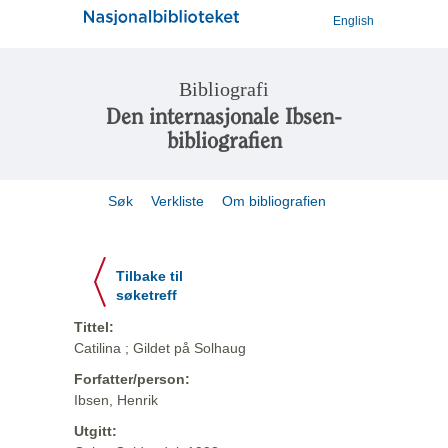
English
Bibliografi
Den internasjonale Ibsen-
bibliografien
Søk
Verkliste
Om bibliografien
Tilbake til
søketreff
Tittel:
Catilina ; Gildet på Solhaug
Forfatter/person:
Ibsen, Henrik
Utgitt: