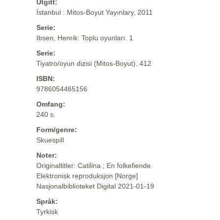
Utgitt:
İstanbul : Mitos-Boyut Yayınlary, 2011
Serie:
Ibsen, Henrik: Toplu oyunları. 1
Serie:
Tiyatro/oyun dizisi (Mitos-Boyut). 412
ISBN:
9786054465156
Omfang:
240 s.
Form/genre:
Skuespill
Noter:
Originaltitler: Catilina ; En folkefiende
Elektronisk reproduksjon [Norge]
Nasjonalbiblioteket Digital 2021-01-19
Språk:
Tyrkisk