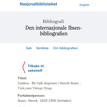
English
Bibliografi
Den internasjonale Ibsen-
bibliografien
Søk
Verkliste
Om bibliografien
Tilbake til
søketreff
Tittel:
Catilina : Bir halk düşmani / Henrik Ibsen ;
Türk;cesi Yılmaz Onay
Forfatter/person:
Ibsen, Henrik, 1828-1906 (forfatter)