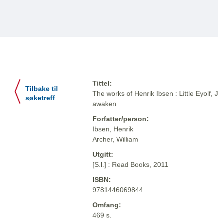
Tittel:
Tilbake til
The works of Henrik Ibsen : Little Eyol
søketreff
awaken
Forfatter/person:
Ibsen, Henrik
Archer, William
Utgitt:
[S.l.] : Read Books, 2011
ISBN:
9781446069844
Omfang:
469 s.