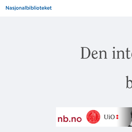
Den int
b