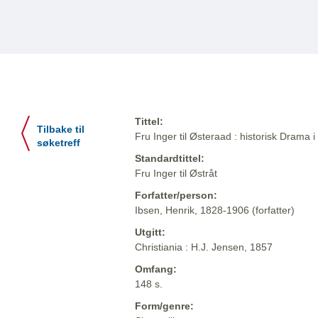
Tittel:
Tilbake til
Fru Inger til Østeraad : historisk Drama i
søketreff
Standardtittel:
Fru Inger til Østråt
Forfatter/person:
Ibsen, Henrik, 1828-1906 (forfatter)
Utgitt:
Christiania : H.J. Jensen, 1857
Omfang:
148 s.
Form/genre: