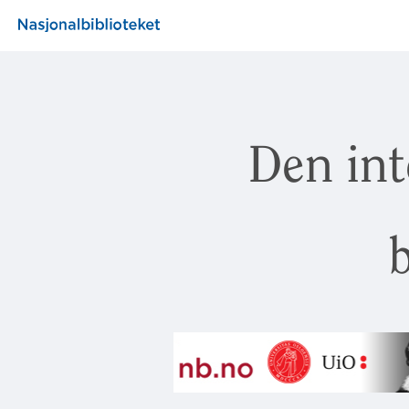
Den int
b