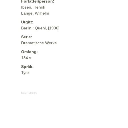
Forfatter/person:
Ibsen, Henrik
Lange, Wilhelm
Utgitt:
Berlin : Quehl, [1906]
Serie:
Dramatische Werke
Omfang:
134 s.
Språk:
Tysk
Kilde:
MODS