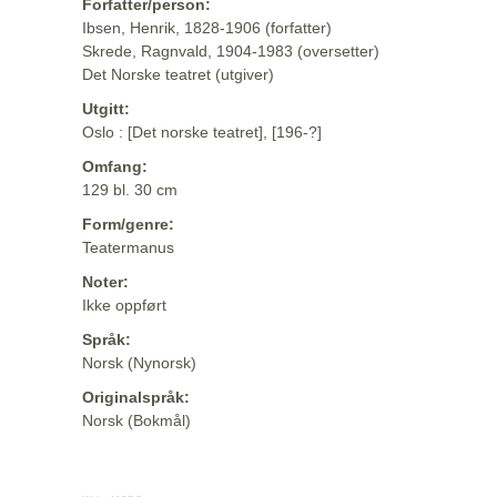
Forfatter/person:
Ibsen, Henrik, 1828-1906 (forfatter)
Skrede, Ragnvald, 1904-1983 (oversetter)
Det Norske teatret (utgiver)
Utgitt:
Oslo : [Det norske teatret], [196-?]
Omfang:
129 bl. 30 cm
Form/genre:
Teatermanus
Noter:
Ikke oppført
Språk:
Norsk (Nynorsk)
Originalspråk:
Norsk (Bokmål)