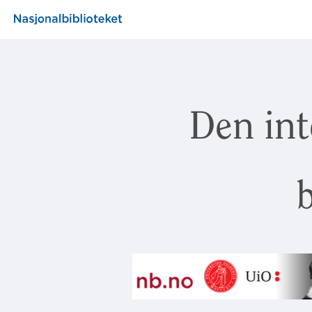
Den int
b