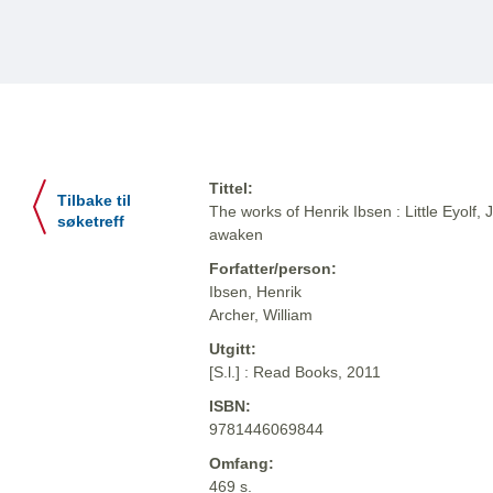
Tittel:
Tilbake til
The works of Henrik Ibsen : Little Eyol
søketreff
awaken
Forfatter/person:
Ibsen, Henrik
Archer, William
Utgitt:
[S.l.] : Read Books, 2011
ISBN:
9781446069844
Omfang:
469 s.