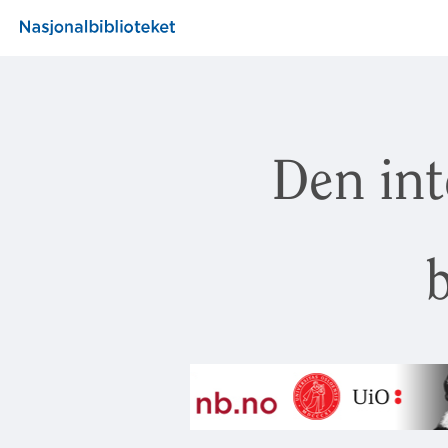
Den int
b