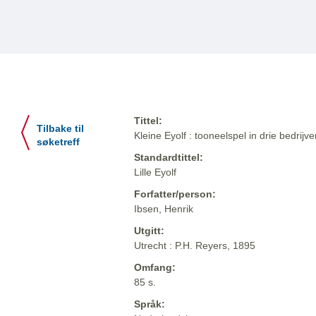
Tittel:
Tilbake til
Kleine Eyolf : tooneelspel in drie bedrijve
søketreff
Standardtittel:
Lille Eyolf
Forfatter/person:
Ibsen, Henrik
Utgitt:
Utrecht : P.H. Reyers, 1895
Omfang:
85 s.
Språk: