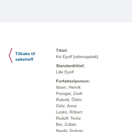
Tittel:
Tilbake til
Kis Eyolf [videoopptak]
søketreff
Standardtittel:
Lille Eyolf
Forfatter/person:
Ibsen, Henrik
Pozsgai, Zsolt
Rubold, Ödön
Götz, Anna
Leskó, Róbert
Rudolf, Teréz
Bor, Zoltán
Kezdy, György