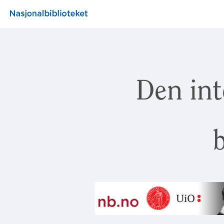
Den int
b