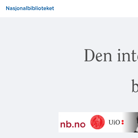
Den int
b