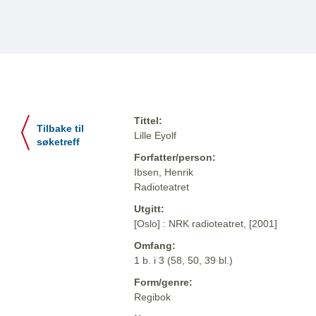
Tittel:
Tilbake til
Lille Eyolf
søketreff
Forfatter/person:
Ibsen, Henrik
Radioteatret
Utgitt:
[Oslo] : NRK radioteatret, [2001]
Omfang:
1 b. i 3 (58, 50, 39 bl.)
Form/genre:
Regibok