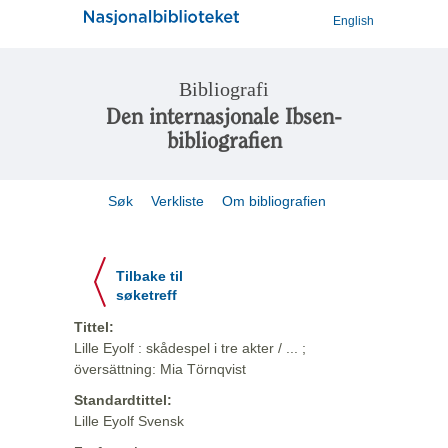
English
Bibliografi
Den internasjonale Ibsen-
bibliografien
Søk
Verkliste
Om bibliografien
Tilbake til
søketreff
Tittel:
Lille Eyolf : skådespel i tre akter / ... ;
översättning: Mia Törnqvist
Standardtittel:
Lille Eyolf Svensk