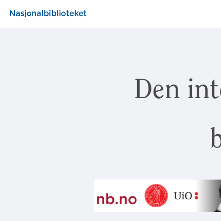
Den int
b