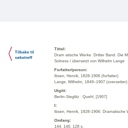
Tittel:
Tilbake til
Dram atische Werke. Dritter Band. Die M
søketreff
Solness / übersetzt von Wilhelm Lange
Forfatter/person:
Ibsen, Henrik, 1828-1906 (forfatter)
Lange, Wilhelm, 1849–1907 (oversetter)
Utgitt:
Berlin-Steglitz : Quehl, [1907]
I:
Ibsen, Henrik, 1828-1906: Dramatische We
Omfang:
144, 140, 128 s.